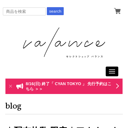
search
Toggle
navigati
8/16(日) 終了「 CYAN TOKYO 」 先行予約はこ
ちら ＞＞
blog